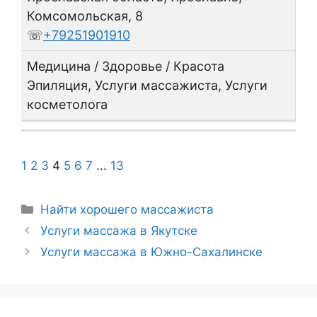
Комсомольская, 8
☏
+79251901910
Медицина / Здоровье / Красота
Эпиляция, Услуги массажиста, Услуги
косметолога
1
2
3
4
5
6
7
...
13
Рубрики
Hайти хорошего массажиста
Услуги массажа в Якутске
Услуги массажа в Южно-Сахалинске