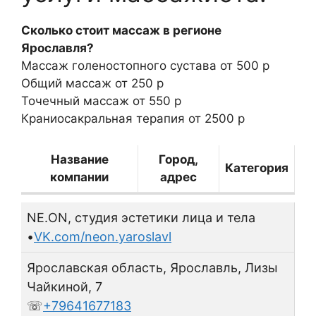
Сколько стоит массаж в регионе
Ярославля?
Массаж голеностопного сустава
от 500 р
Общий массаж
от 250 р
Точечный массаж
от 550 р
Краниосакральная терапия от
2500 р
Название
Город,
Категория
компании
адрес
NE.ON, студия эстетики лица и тела
•
VK.com/neon.yaroslavl
Ярославская область, Ярославль, Лизы
Чайкиной, 7
☏
+79641677183