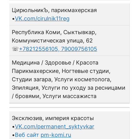
ЦирюльникЪ, парикмахерская
•
VK.com/cirulnik11reg
Республика Коми, Сыктывкар,
Коммунистическая улица, 62
☏
+78212556105, 79009756105
Медицина / Здоровье / Красота
Парикмахерские, Ногтевые студии,
Студии загара, Услуги косметолога,
Эпиляция, Услуги по уходу за ресницами
/ бровями, Услуги массажиста
Эксклюзив, империя красоты
•
VK.com/permanent_syktyvkar
•
Веб сайт
pm-komi.ru