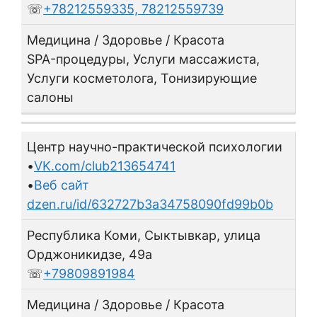
☏
+78212559335, 78212559739
Медицина / Здоровье / Красота
SPA-процедуры, Услуги массажиста,
Услуги косметолога, Тонизирующие
салоны
Центр научно-практической психологии
•
VK.com/club213654741
•
Веб сайт
dzen.ru/id/632727b3a34758090fd99b0b
Республика Коми, Сыктывкар, улица
Орджоникидзе, 49а
☏
+79809891984
Медицина / Здоровье / Красота