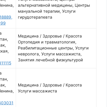
Ленина,
альтернативной медицины, Центры
мануальной терапии, Услуги
18889,
гирудотерапевта
999
а
Медицина / Здоровье / Красота
тан,
Ортопедия и травматология,
ак,
Реабилитационные центры, Услуги
кая,
невролога, Услуги массажиста,
Занятия лечебной физкультурой
11115
а
тан,
ак,
Медицина / Здоровье / Красота
Ленина,
Услуги массажиста
403031