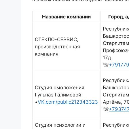
Название компании
Город, 
Республик
Башкортос
СТЕКЛО-СЕРВИС,
Стерлитам
производственная
Профсоюзн
компания
17д
☏
+791779
Республик
Студия омоложения
Башкортос
Гульназ Галимовой
Стерлитам
•
VK.com/public212343323
Артёма, 7
☏
+79374
Студия психологии и
Республик