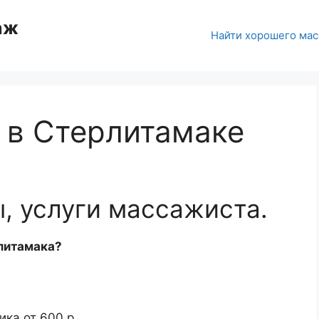
аж
Hайти хорошего ма
 в Стерлитамаке
, услуги массажиста.
рлитамака?
ика от
600 р