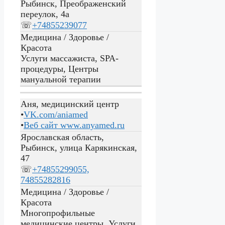
Рыбинск, Преображенский
переулок, 4а
☏
+74855239077
Медицина / Здоровье /
Красота
Услуги массажиста, SPA-
процедуры, Центры
мануальной терапии
Аня, медицинский центр
•
VK.com/aniamed
•
Веб сайт
www.anyamed.ru
Ярославская область,
Рыбинск, улица Карякинская,
47
☏
+74855299055,
74855282816
Медицина / Здоровье /
Красота
Многопрофильные
медицинские центры, Услуги