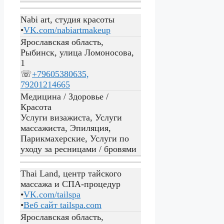
Nabi art, студия красоты
•
VK.com/nabiartmakeup
Ярославская область,
Рыбинск, улица Ломоносова,
1
☏
+79605380635,
79201214665
Медицина / Здоровье /
Красота
Услуги визажиста, Услуги
массажиста, Эпиляция,
Парикмахерские, Услуги по
уходу за ресницами / бровями
Thai Land, центр тайского
массажа и СПА-процедур
•
VK.com/tailspa
•
Веб сайт
tailspa.com
Ярославская область,