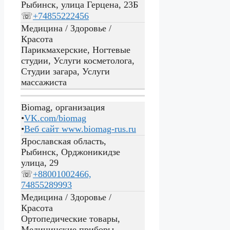
Рыбинск, улица Герцена, 23Б
☏
+74855222456
Медицина / Здоровье /
Красота
Парикмахерские, Ногтевые
студии, Услуги косметолога,
Студии загара, Услуги
массажиста
Biomag, организация
•
VK.com/biomag
•
Веб сайт
www.biomag-rus.ru
Ярославская область,
Рыбинск, Орджоникидзе
улица, 29
☏
+88001002466,
74855289993
Медицина / Здоровье /
Красота
Ортопедические товары,
Медицинские приборы,