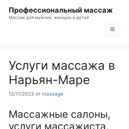
Перейти
Профессиональный массаж
к
содержимому
Массаж для мужчин, женщин и детей
Меню
Услуги массажа в
Нарьян-Маре
12/11/2023
от
massage
Массажные салоны,
услуги массажиста.