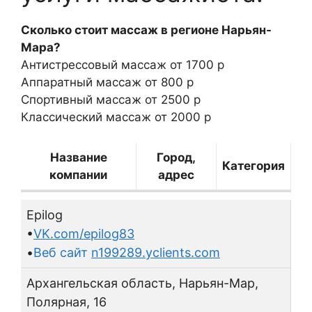
Сколько стоит массаж в регионе Нарьян-
Мара?
Антистрессовый массаж
от 1700 р
Аппаратный массаж
от 800 р
Спортивный массаж
от 2500 р
Классический массаж
от 2000 р
Название
Город,
Категория
компании
адрес
Epilog
•
VK.com/epilog83
•
Веб сайт
n199289.yclients.com
Архангельская область, Нарьян-Мар,
Полярная, 16