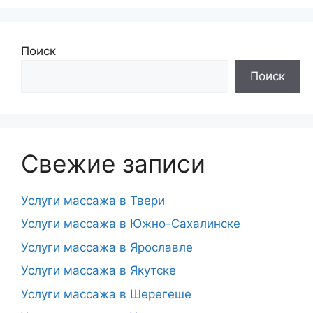
Поиск
Поиск
Свежие записи
Услуги массажа в Твери
Услуги массажа в Южно-Сахалинске
Услуги массажа в Ярославле
Услуги массажа в Якутске
Услуги массажа в Шерегеше