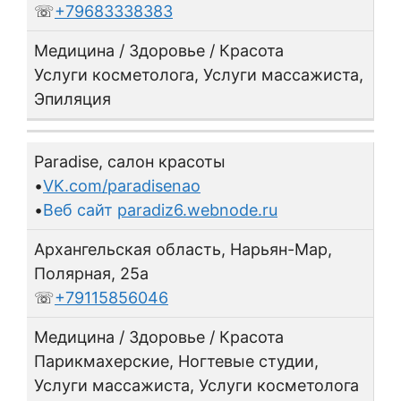
☏
+79683338383
Медицина / Здоровье / Красота
Услуги косметолога, Услуги массажиста,
Эпиляция
Paradise, салон красоты
•
VK.com/paradisenao
•
Веб сайт
paradiz6.webnode.ru
Архангельская область, Нарьян-Мар,
Полярная, 25а
☏
+79115856046
Медицина / Здоровье / Красота
Парикмахерские, Ногтевые студии,
Услуги массажиста, Услуги косметолога