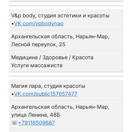
V&p body, студия эстетики и красоты
•
VK.com/vpbodynao
Архангельская область, Нарьян-Мар,
Лесной переулок, 25
Медицина / Здоровье / Красота
Услуги массажиста
Магия пара, студия красоты
•
VK.com/public157657477
Архангельская область, Нарьян-Мар,
улица Ленина, 48Б
☏
+79116509687