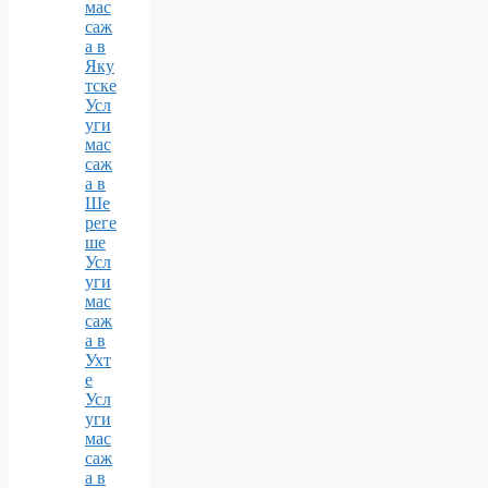
мас
саж
а в
Яку
тске
Усл
уги
мас
саж
а в
Ше
реге
ше
Усл
уги
мас
саж
а в
Ухт
е
Усл
уги
мас
саж
а в