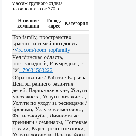
Массаж грудного отдела
позвоночника от
770 р
Название
Город,
Категория
компании
адрес
Top family, пространство
красоты и семейного досуга
•
VK.com/room_topfamily
Челябинская область,
пос. Западный, Изумрудная, 3
☏
+79631563222
Образование / Работа / Карьера
Центры раннего развития
детей, Парикмахерские, Услуги
массажиста, Услуги визажиста,
Услуги по уходу за ресницами /
бровями, Услуги косметолога,
Фитнес-клубы, Личностные
тренинги / семинары, Ногтевые
студии, Курсы робототехники,
Услуги логопеда, Центры йоги,