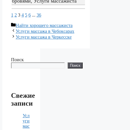
бровями, Услуги массажиста
1
2
3
4
5
6
...
36
Рубрики
Hайти хорошего массажиста
Услуги массажа в Чебоксарах
Услуги массажа в Черкесске
Поиск
Поиск
Свежие
записи
Усл
уги
мас