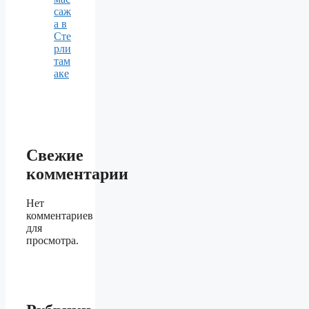
саж
а в
Сте
рли
там
аке
Свежие
комментарии
Нет
комментариев
для
просмотра.